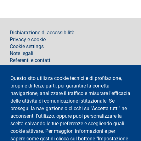
footer
Dichiarazione di accessibilità
Privacy e cookie
Cookie settings
Note legali
Referenti e contatti
Segui La Statale su
Questo sito utilizza cookie tecnici e di profilazione,
propri e di terze parti, per garantire la corretta
navigazione, analizzare il traffico e misurare l'efficacia
delle attività di comunicazione istituzionale. Se
prosegui la navigazione o clicchi su "Accetta tutti" ne
acconsenti l'utilizzo, oppure puoi personalizzare la
Testo
Università degli Studi di Milano
scelta salvando le tue preferenze e scegliendo quali
Via Festa del Perdono 7 - 20122 Milano
cookie attivare. Per maggiori informazioni e per
Tel.
+39 02 5032 5032
Posta Elettronica Certificata
sapere come gestirli clicca sul bottone "Impostazione