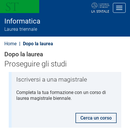
S
a
Toggl
l
t
Informatica
a
a
Laurea triennale
l
c
o
Home
Dopo la laurea
n
t
Dopo la laurea
e
n
Proseguire gli studi
u
t
o
Iscriversi a una magistrale
p
r
i
Completa la tua formazione con un corso di
n
laurea magistrale biennale.
c
i
p
a
Cerca un corso
l
e